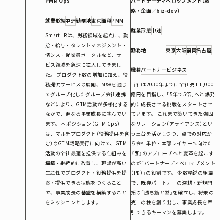
PMM Ops
パートナーディベロップメント（戦
略・企画／biz-dev）
就業形態
中途
勤務地
東京
職種
PMM
就業形態
中途
SmartHRは、労務領域を起点に、勤
怠・給与・タレントマネジメント・
勤務地
東京
大阪
福岡
名古屋
情シス・従業員ポータルなど、サー
ビス領域を急速に拡大してきまし
職種
パートナービジネス
た。 プロダクト数の増加に加え、役
務提供サービスの展開、M&Aを通じ
当社は2030年までに全社売上1,000
てグループ化したグループ会社連携
億円を目指し、「5年で5倍」へと爆発
などにより、GTM活動が多様化する
的に成長させる挑戦をスタートさせ
なかで、更なる事業成長に挑んでい
ています。 これまで築いてきた強固
ます。 本ポジション（GTM Ops）
なリレーション（アライアンス）とい
は、マルチプロダクト（役務提供を含
う土台を活かしつつ、点での対応か
む）のGTM戦略実行に向けて、GTM
ら会社単位・本部レイヤーへ向けた
活動の全社最適を担保する仕組みを
『面』のアプローチへと変革を起こす
構築・継続的に改善し、現場が高い
のが「パートナーディベロップメント
生産性でプロダクト・役務提供を提
（PD）」の役割です。 少数精鋭の組織
案・提供できる状態をつくること
で、既存パートナーの深耕・新規開
で、事業成長の基盤を構築すること
拓の「勝ち筋と型」を確立し、将来の
をミッションとします。
売上の柱を創り出し、事業成長を牽
引できるキーマンを募集します。