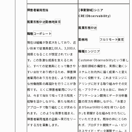
障害者雇用担当
【事業領域】シニア
CRE（Observability）
就業形態
中途
勤務地
東京
就業形態
中途
職種
コーポレート
勤務地
フルリモート
東京
現在は組織が急拡大をしており、近
い将来で従業員数2,00人、3,000人
職種
エンジニア
規模となることが想定されていま
す。この急激な成長を支えると共
Customer Observabilityという新し
に、すべての従業員にとって働きや
い技術領域の構想を、実際に動くシ
すい会社であり続けるため、障害障
ステムと社内外に届く成果へと変え
者雇用のあり方を含む、より先進的
ていく役割です。これまでエンジニ
な労働施策の再設計を行うことが急
アリングに対する取り組みやその文
務です。 とくに障害者雇用について
化・プラクティスを土台に、Webア
は、今まで当社で培ってきた知見・
プリケーション開発とデータ分析基
経験を活かしながら、新たな視点と
盤の双方を横断しながら、「お客さ
アプローチで取り組むことが求めら
まがSmartHRから何を得ているの
れます。 このような背景を踏まえ、
か」を把握する仕組みをかたちにし
障害者雇用推進の企画〜実行をリー
ていただきます。既存の枠にとらわ
ドする方を募集します。
れず、プロダクト開発チーム・ビジ
ネスサイド・データ基盤チーム、と