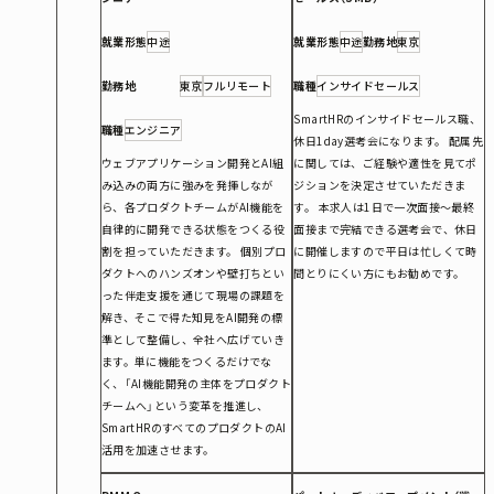
就業形態
中途
就業形態
中途
勤務地
東京
勤務地
東京
フルリモート
職種
インサイドセールス
SmartHRのインサイドセールス職、
職種
エンジニア
休日1day選考会になります。 配属先
ウェブアプリケーション開発とAI組
に関しては、ご経験や適性を見てポ
み込みの両方に強みを発揮しなが
ジションを決定させていただきま
ら、各プロダクトチームがAI機能を
す。 本求人は1日で一次面接〜最終
自律的に開発できる状態をつくる役
面接まで完結できる選考会で、休日
割を担っていただきます。 個別プロ
に開催しますので平日は忙しくて時
ダクトへのハンズオンや壁打ちとい
間とりにくい方にもお勧めです。
った伴走支援を通じて現場の課題を
解き、そこで得た知見をAI開発の標
準として整備し、全社へ広げていき
ます。単に機能をつくるだけでな
く、「AI機能開発の主体をプロダクト
チームへ」という変革を推進し、
SmartHRのすべてのプロダクトのAI
活用を加速させます。