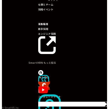
仕事とチーム
採用イベント
募集職種
新卒採用
エンジニア採用
SmartHRをもっと知る
note
Tech Blog
connpass
YouTube
X
コーポレートサイト
カジュアル面談
カ
© SmartHR, Inc.
ジ