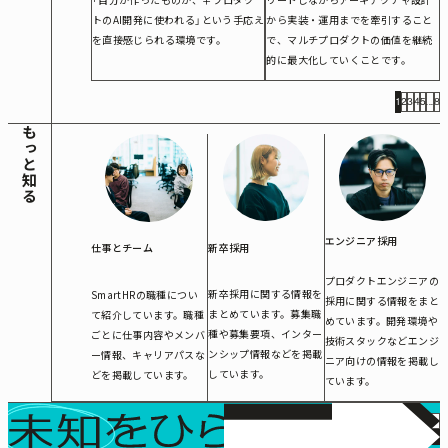
トのAI開発に使われる」という手応え
から実装・運用までを牽引すること
を直接感じられる環境です。
で、マルチプロダクトの価値を継続
的に最大化していくことです。
1
2
3
4
5
...
8
もっと知る
エンジニア採用
新卒採用
仕事とチーム
プロダクトエンジニアの
新卒採用に関する情報を
SmartHRの職種につい
採用に関する情報をまと
まとめています。募集職
て紹介しています。職種
めています。開発環境や
種や募集要項、インター
ごとに仕事内容やメンバ
技術スタックなどエンジ
ンシップ情報などを掲載
ー情報、キャリアパスな
ニア向けの情報を掲載し
しています。
どを掲載しています。
ています。
カジュアル面談
カ
私たち
募集職種
ジ
募
はミッ