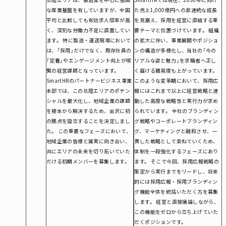
な産業基盤を有していますが、全国
た売上1,000億円への非連続な成長
平均と比較しても有効求人倍率が高
を見据え、採用を経営に直結する重
く、深刻な労働力不足に直面してい
要テーマと位置づけています。 組織
ます。 特に製造・運送現場において
の拡大に伴い、事業展開やポジショ
は、「採用」だけでなく、既存社員の
ンの構造が多様化し、当社の「今の
「定着」やエンゲージメント向上が喫
リアルな姿と魅力」を求職者へ正し
緊の経営課題となっています。
く届ける難易度も上がっています。
SmartHRのパートナービジネス事業
このような変革期において、採用広
本部では、この北陸エリアのポテン
報にはこれまで以上に経営戦略と連
シャルを最大化し、地域企業の課題
動した高度な戦略性と実行力が求め
を根本から解決するため、金沢に初
られています。 全社のブランディン
の拠点を設立することを決定しまし
グ戦略やコーポレートブランディン
た。 この重要なフェーズにおいて、
グ、マーケティングと融和させ、一
地域企業の皆様と誠実に向き合い、
貫した戦略として束ねていくため、
共にエリアの未来を切り拓いていた
体制を一段強化するフェーズにあり
だける初期メンバーを募集します。
ます。 そこで今回、採用広報戦略の
策定から実行までをリードし、将来
的には採用広報・採用ブランディン
グ機能全体を統括いただく方を募集
します。 経営と直接議論しながら、
この機能をゼロから立ち上げていた
だくポジションです。