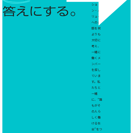
ュ
集
ショ
ア
職
ン・バ
ル
種
面
リュー
談
への共
感を何
よりも
大切に
考え、
一緒に
働くメ
ンバー
を探し
ていま
す。私
たちと
一緒
に、“誰
もがそ
の人ら
しく働
ける社
会”をつ