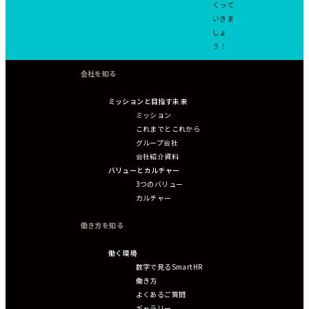
くって
いきま
しょ
う！
会社を知る
ミッションと目指す未来
ミッション
これまでとこれから
グループ会社
会社紹介資料
バリューとカルチャー
3つのバリュー
カルチャー
働き方を知る
働く環境
数字で見るSmartHR
働き方
よくあるご質問
ギャラリー