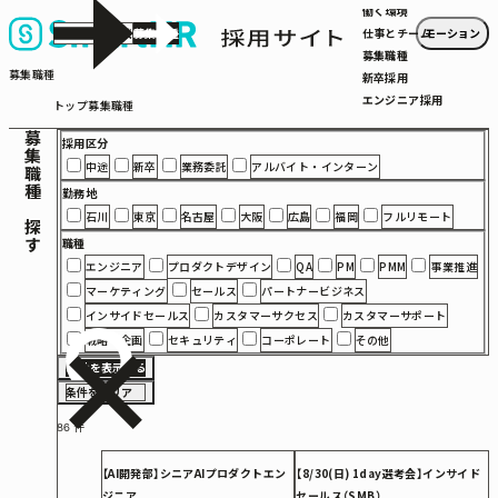
働く環境
カジュアル面談
カ
募集職種
募
モーション
仕事とチーム
ジ
集
募集職種
募集職種
ュ
職
新卒採用
ア
種
エンジニア採用
トップ
募集職種
ル
募集職種を探す
採用区分
面
談
中途
新卒
業務委託
アルバイト・インターン
勤務地
石川
東京
名古屋
大阪
広島
福岡
フルリモート
職種
エンジニア
プロダクトデザイン
QA
PM
PMM
事業推進
マーケティング
セールス
パートナービジネス
インサイドセールス
カスタマーサクセス
カスタマーサポート
戦略・企画
セキュリティ
コーポレート
その他
86件を表示する
86
件
条件をクリア
条
を
件
表
件
を
86
示
ク
す
リ
【AI開発部】シニアAIプロダクトエン
【8/30(日) 1day選考会】インサイド
る
ア
ジニア
セールス（SMB）