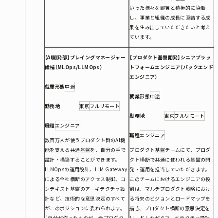
いった様々な部署と積極的に協働
し、事業と組織の成長に直結する成
果を生み出していただきたいと考え
ています。
【AI開発部】プレイングマネージャー
【プロダクト基盤開発】シニアプラッ
候補（MLOps/LLMOps）
トフォームエンジニア（バックエンド
エンジニア）
就業形態
中途
就業形態
中途
勤務地
東京
フルリモート
勤務地
東京
フルリモート
職種
エンジニア
職種
エンジニア
数百万人が使うプロダクト群のAI機
能を支える共通基盤を、自分の手で
プロダクト基盤チームにて、プロダ
設計・構築することができます。
クト横断で共通に使われる基盤の開
LLMOpsの運用設計、LLM Gateway
発・運用を担当していただきます。
による全社横断のアクセス制御、コ
このチームにおけるエンジニアの役
ンテキスト基盤のアーキテクチャ設
割は、マルチプロダクト戦略におけ
計など、技術的な意思決定のすべて
る将来のビジョンとロードマップを
がこのポジションに委ねられます。
描き、プロダクト横断の意思決定を
「自分が作ったものが、全プロダク
リードしながらアーキテクチャ設計